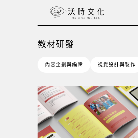
跳
至
主
要
內
教材研發
容
內容企劃與編輯
視覺設計與製作