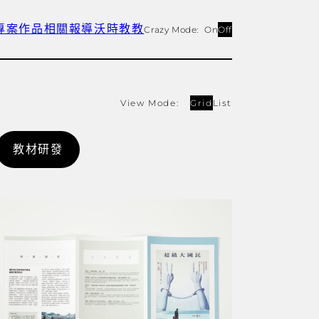
專案作品
相關報導
沃時教教
Crazy Mode:
On
Off
View Mode:
Grid
List
教材研發