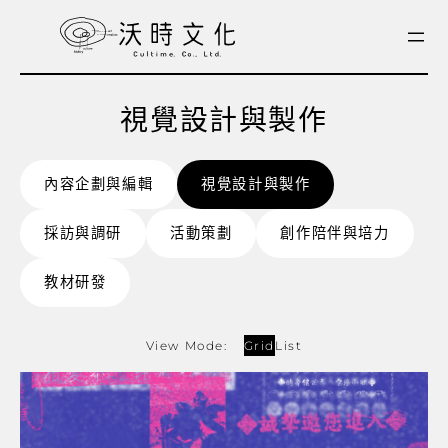
跳
至
主
要
內
視覺設計與製作
容
內容企劃與編輯
視覺設計與製作
採訪與調研
活動策劃
創作陪伴與培力
教材研發
View Mode:
Grid
List