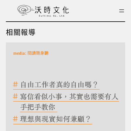
跳
至
主
要
相關報導
內
容