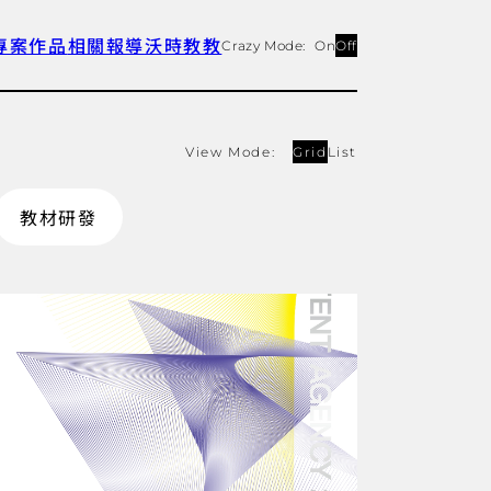
專案作品
相關報導
沃時教教
Crazy Mode:
On
Off
View Mode:
Grid
List
教材研發