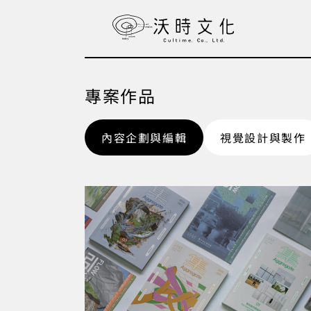
跳
至
主
要
內
專案作品
容
內容企劃與編輯
視覺設計與製作