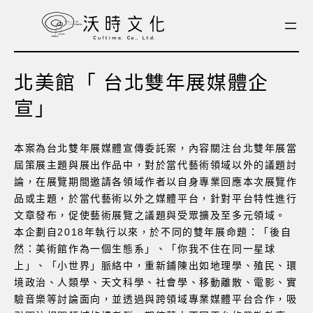
跳
至
主
要
北美館「 台北雙年展媒體企
內
容
宣」
本案為台北雙年展媒體宣傳委託案，內容關注台北雙年展當
屆策展主題與展出作品中，對於當代藝術領域以外的議題討
論，在展覽期間邀請各領域作者以自身專業回應本次展覽作
品或主題，於當代藝術以外之媒體平台，針對平台特性進行
文章發布，促使藝術展覽之議題與受眾擴及至多元領域。
本企劃自2018年執行以來，於不同的雙年展命題：「後自
然：美術館作為一個生態系」、「你我不住在同一星球
上」、「小世界」脈絡中，重新鋪陳出如地理學、殖民、環
境政治、人類學、天文科學、社會學、移動離散、電影、實
驗音樂等討論面向，並透過與跨領域專業媒體平台合作，吸